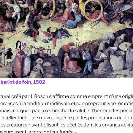
chariot de foin, 1502
ural créé par J. Bosch s’affirme comme empreint d’une origina
férences à la tradition médiévale et son propre univers émot
 mais marquée par la recherche du salut et l’horreur des péché
l intellectuel-. Une œuvre inspirée par les prédications du do
es créatures « symbolisant les péchés dont les organes géni
bscurcissent la terre de leur fumée »