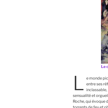
Le 
L
e monde pict
entre ses ré
inclassable,
sensualité et orguei
Roche, qui évoque d
torrents de feu et o