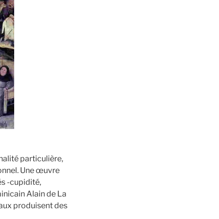
lité particulière,
ionnel. Une œuvre
s -cupidité,
minicain Alain de La
taux produisent des