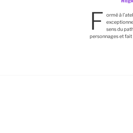
Rogi
F
ormé à l’ate
exceptionnel
sens du path
personnages et fait