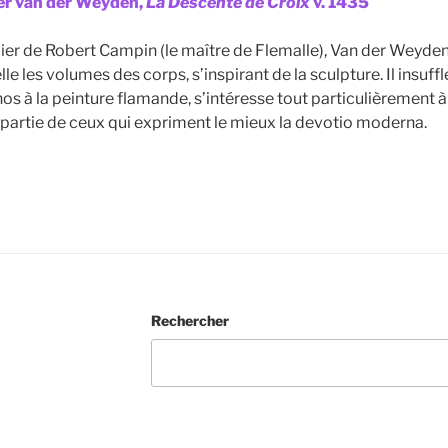
er van der Weyden,
La Descente de Croix
v. 1435
lier de Robert Campin (le maître de Flemalle), Van der Weyde
le les volumes des corps, s’inspirant de la sculpture. Il insuffl
os à la peinture flamande, s’intéresse tout particulièrement 
 partie de ceux qui expriment le mieux la devotio moderna.
Rechercher