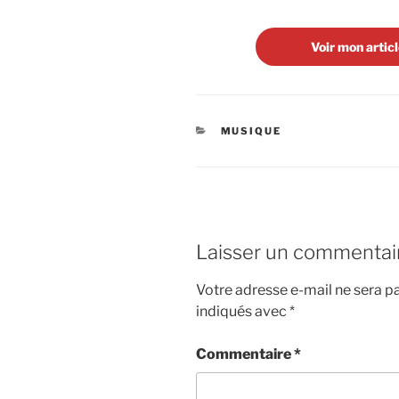
Voir mon articl
CATÉGORIES
MUSIQUE
Laisser un commentai
Votre adresse e-mail ne sera pa
indiqués avec
*
Commentaire
*