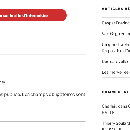
ARTICLES R
e sur le site d’Intermèdes
Caspar Friedric
Van Gogh en tr
Un grand tablea
l’exposition d
Des caravelles 
Les merveilles
re
COMMENTAIR
s publiée.
Les champs obligatoires sont
Charlaix
dans
SALLE
Thierry Soulard
EN SALLE