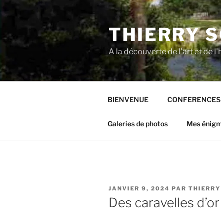
Aller
au
THIERRY 
contenu
principal
A la découverte de l'art et de l'
BIENVENUE
CONFERENCES
Galeries de photos
Mes énig
PUBLIÉ
JANVIER 9, 2024
PAR
THIERRY
LE
Des caravelles d’or