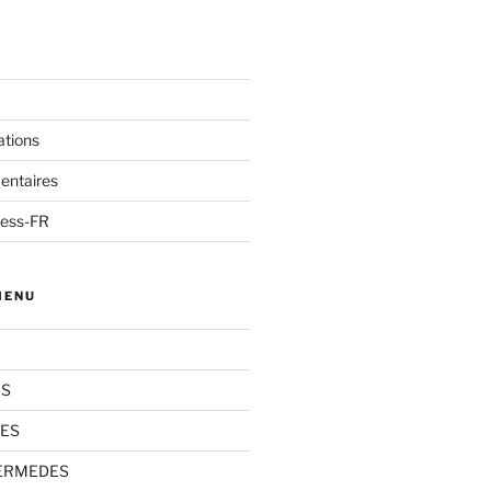
ations
entaires
ress-FR
MENU
S
TES
TERMEDES