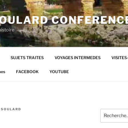
SOULARD CONFERENC
histoire
SUJETS TRAITES
VOYAGES INTERMEDES
VISITE
mes
FACEBOOK
YOUTUBE
 SOULARD
Recherche
pour
: