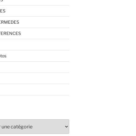
TES
TERMEDES
FERENCES
otos