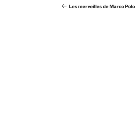
de
précédent
Les merveilles de Marco Polo
l’article